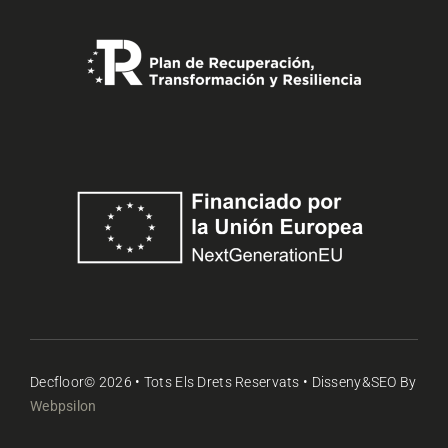
Decfloor© 2026 • Tots Els Drets Reservats • Disseny&SEO By
Webpsilon