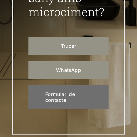
microciment?
Trucar
WhatsApp
Formulari de
contacte