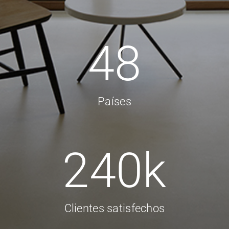
48
Países
240
k
Clientes satisfechos