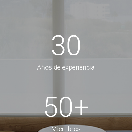
30
Años de experiencia
50
+
Miembros